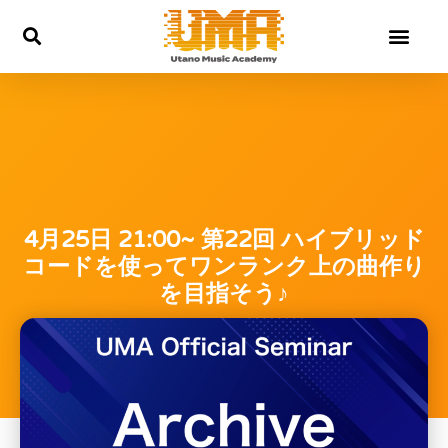
内
容
を
ス
キ
ッ
プ
4月25日 21:00~ 第22回 ハイブリッド
コードを使ってワンランク上の曲作り
を目指そう♪