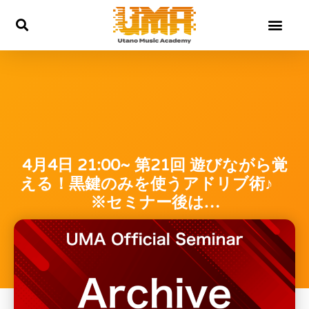
内
容
を
ス
キ
ッ
プ
4月4日 21:00~ 第21回 遊びながら覚
える！黒鍵のみを使うアドリブ術♪
※セミナー後は…