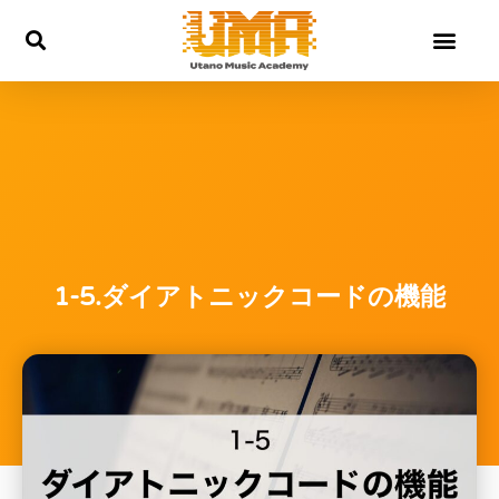
内
容
を
ス
キ
ッ
プ
1-5.ダイアトニックコードの機能