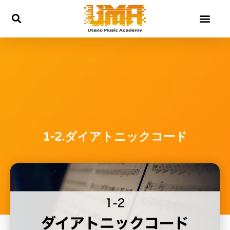
内
容
を
ス
キ
ッ
プ
1-2.ダイアトニックコード