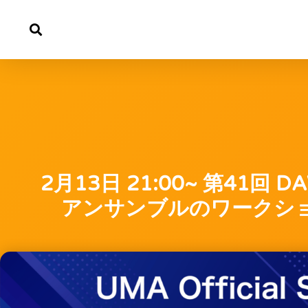
内
容
を
ス
キ
ッ
プ
2月13日 21:00~ 第41回
アンサンブルのワークシ