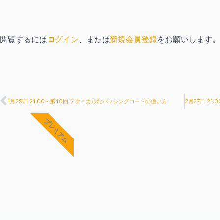
閲覧するには
ログイン
、または
新規会員登録
をお願いします。
Prev
1月29日 21:00~ 第40回 テクニカルなパッシングコードの使い方
プレミアム