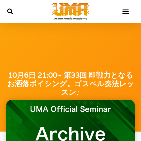
内
容
を
ス
キ
ッ
プ
10月6日 21:00~ 第33回 即戦力となる
お洒落ボイシング。ゴスペル奏法レッ
スン♪