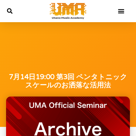
内
容
を
ス
キ
ッ
プ
7月14日19:00 第3回 ペンタトニック
スケールのお洒落な活用法