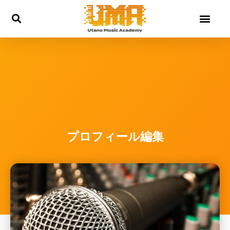
内
容
を
ス
キ
ッ
プ
プロフィール編集