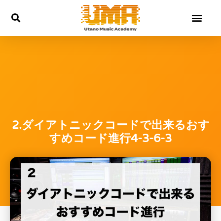
内
容
を
ス
キ
ッ
プ
2.ダイアトニックコードで出来るおす
すめコード進行4-3-6-3