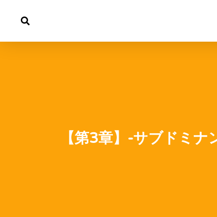
内
容
を
ス
キ
ッ
プ
【第3章】-サブドミナ