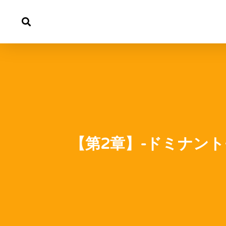
内
容
を
ス
キ
ッ
プ
【第2章】-ドミナント